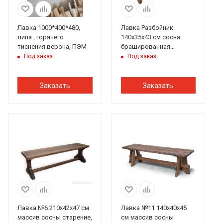
Лавка 1000*400*480,
Лавка Разбойник
липа , горячего
140х35х43 см сосна
тиснения верона, ПЭМ
брашированная
Добропаровъ
Под заказ
Под заказ
Заказать
Заказать
Лавка №6 210х42х47 см
Лавка №11 140х40х45
массив сосны старение,
см массив сосны