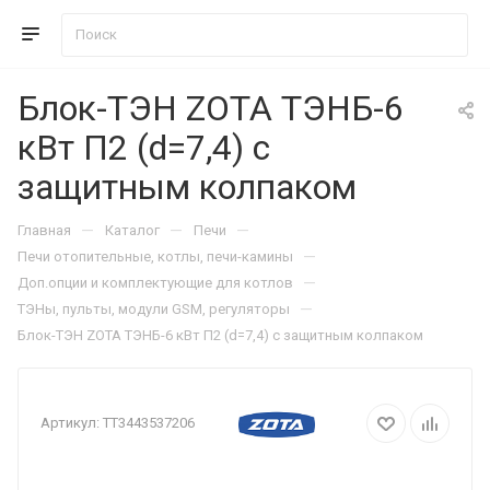
Блок-ТЭН ZOTA ТЭНБ-6
кВт П2 (d=7,4) с
защитным колпаком
—
—
—
Главная
Каталог
Печи
—
Печи отопительные, котлы, печи-камины
—
Доп.опции и комплектующие для котлов
—
ТЭНы, пульты, модули GSM, регуляторы
Блок-ТЭН ZOTA ТЭНБ-6 кВт П2 (d=7,4) с защитным колпаком
Артикул:
ТТ3443537206