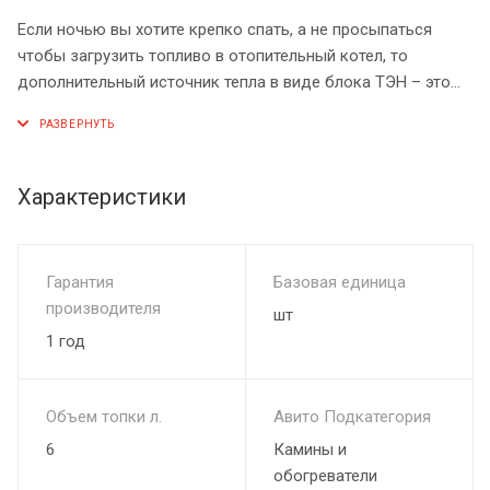
Если ночью вы хотите крепко спать, а не просыпаться
чтобы загрузить топливо в отопительный котел, то
дополнительный источник тепла в виде блока ТЭН – это
то, что вам нужно. Блок ТЭН поддерживает температуру
теплоносителя в случае если в топке отопительного котла
сгорело всё топливо.
Блок ТЭН – блок с тремя нагревательными элементами,
Характеристики
выполненными из нержавеющей стали. Спроектированная
форма нагревателей в виде спирали обеспечивает
большой срок службы и безаварийность работы блока
Гарантия
Базовая единица
ТЭН с незамерзающими теплоносителями.
производителя
шт
1 год
Объем топки л.
Авито Подкатегория
6
Камины и
обогреватели