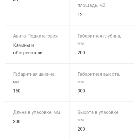
площадь, м2
для обеспечения функции безопасности системы
12
топления, но и для поддержания необходимой и
достаточной температуры, которая сэкономит Вам деньги
при оплате счетов за электричество.
Авито Подкатегория
Габаритная глубина,
мм
Камины и
обогреватели
200
Габаритная ширина,
Габаритная высота,
мм
мм
150
300
Длина в упаковке, мм.
Высота в упаковке,
мм.
300
200