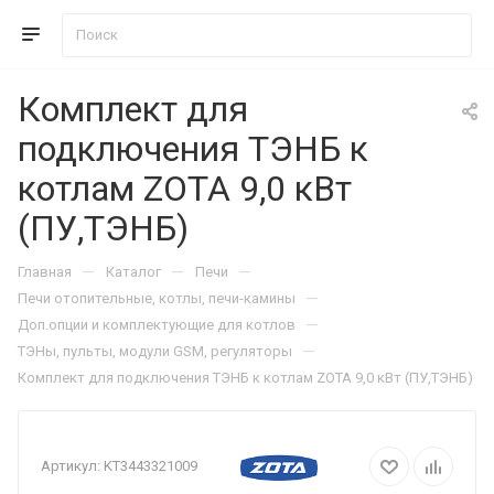
Комплект для
подключения ТЭНБ к
котлам ZOTA 9,0 кВт
(ПУ,ТЭНБ)
—
—
—
Главная
Каталог
Печи
—
Печи отопительные, котлы, печи-камины
—
Доп.опции и комплектующие для котлов
—
ТЭНы, пульты, модули GSM, регуляторы
Комплект для подключения ТЭНБ к котлам ZOTA 9,0 кВт (ПУ,ТЭНБ)
Артикул:
KT3443321009