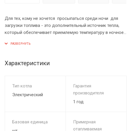
Для тех, кому не хочется просыпаться среди ночи для
загрузки топлива - это дополнительный источник тепла,
который обеспечивает приемлемую температуру в ночное
время. Для большинства же, электрический нагрев –
дополнительная и недорогая страховка от
«размораживания» дорогостоящей системы отопления.
Характеристики
ТЭНБ – блок с тремя нагревательными элементами из
нержавеющей стали. Оригинальная форма нагревателей в
виде спиралей обеспечивает больший срок службы и
Тип котла
Гарантия
возможность безаварийной работы с незамерзающими
производителя
Электрический
теплоносителями.
1 год
ПУ ЭВТ – панель управления, позволяет контролировать
температуру по двум температурным каналам: по
Базовая единица
Примерная
температуре теплоносителя и по температуре воздуха.
отапливаемая
шт
Использование панели управления возможно не только