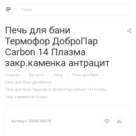
Печь для бани
Термофор ДоброПар
Carbon 14 Плазма
закр.каменка антрацит
—
—
—
—
Главная
Каталог
Печи
Печи для бани
—
Печи для бани дровяные
Печь для бани Термофор ДоброПар Carbon 14 Плазма
закр.каменка антрацит
Артикул:
00060.00274