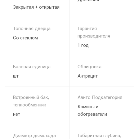
Закрытая + открытая
умеренной температурой при повышенной влажности, до
"финской сауны" - с повышенной температурой и
пониженной влажностью.
Топочная дверца
Гарантия
производителя
Со стеклом
1 год
Базовая единица
Облицовка
шт
Антрацит
Встроенный бак,
Авито Подкатегория
теплообменник
Камины и
нет
обогреватели
Диаметр дымохода
Габаритная глубина,