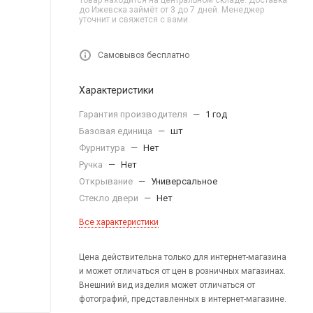
Товар находится на центральном складе. Доставка
до Ижевска займёт от 3 до 7 дней. Менеджер
уточнит и свяжется с вами.
Самовывоз бесплатно
Характеристики
Гарантия производителя
—
1 год
Базовая единица
—
шт
Фурнитура
—
Нет
Ручка
—
Нет
Открывание
—
Универсальное
Стекло двери
—
Нет
Все характеристики
Цена действительна только для интернет-магазина
и может отличаться от цен в розничных магазинах.
Внешний вид изделия может отличаться от
фотографий, представленных в интернет-магазине.