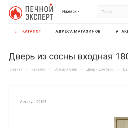
Ижевск
КАТАЛОГ
АДРЕСА МАГАЗИНОВ
АК
Дверь из сосны входная 18
—
—
—
—
Главная
Каталог
Все для бани
Двери для бани
Дв
Артикул:
99168