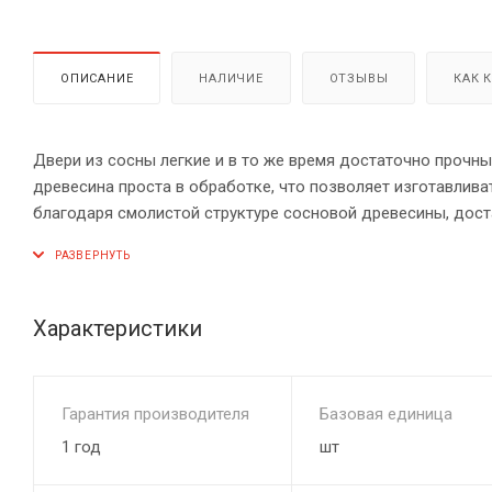
ОПИСАНИЕ
НАЛИЧИЕ
ОТЗЫВЫ
КАК 
Двери из сосны легкие и в то же время достаточно прочны
древесина проста в обработке, что позволяет изготавлив
благодаря смолистой структуре сосновой древесины, дост
температуре. Но если такие двери обработать специальны
влажностью воздуха: в ванных, санузлах и саунах. Сосно
Характеристики
Гарантия производителя
Базовая единица
1 год
шт