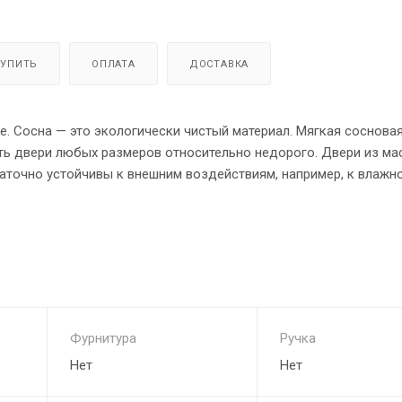
КУПИТЬ
ОПЛАТА
ДОСТАВКА
е. Сосна — это экологически чистый материал. Мягкая соснова
ать двери любых размеров относительно недорого. Двери из ма
аточно устойчивы к внешним воздействиям, например, к влажно
ми пропитками, то их можно будет устанавливать в помещениях
вые двери имеют отличные шумоизоляционные свойства.
Фурнитура
Ручка
Нет
Нет